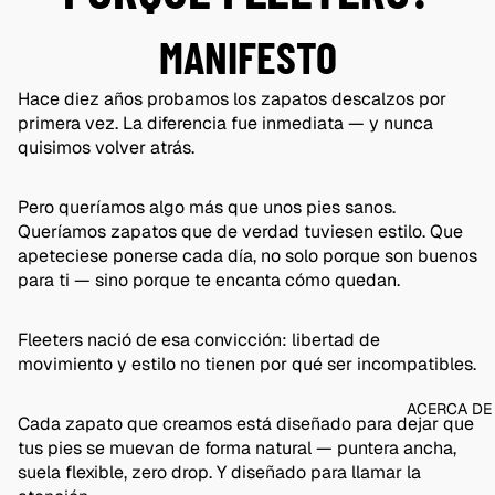
NEGRO
BLANC
MANIFESTO
O
Hace diez años probamos los zapatos descalzos por
ANIMA
primera vez. La diferencia fue inmediata — y nunca
L
quisimos volver atrás.
PRINTS
CALCET
Pero queríamos algo más que unos pies sanos.
INES &
Queríamos zapatos que de verdad tuviesen estilo. Que
PLANTI
apeteciese ponerse cada día, no solo porque son buenos
LLAS
para ti — sino porque te encanta cómo quedan.
TARJET
Fleeters nació de esa convicción: libertad de
A DE
movimiento y estilo no tienen por qué ser incompatibles.
REGAL
O
ACERCA DE
Cada zapato que creamos está diseñado para dejar que
tus pies se muevan de forma natural — puntera ancha,
suela flexible, zero drop. Y diseñado para llamar la