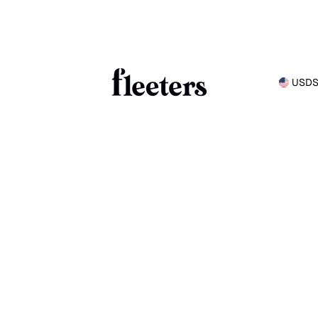
USD
S