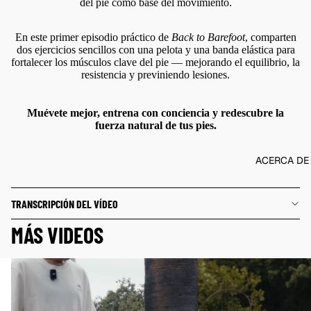
NEGRO
del pie como base del movimiento.
BLANC
En este primer episodio práctico de
Back to Barefoot
, comparten
O
dos ejercicios sencillos con una pelota y una banda elástica para
fortalecer los músculos clave del pie — mejorando el equilibrio, la
ANIMA
resistencia y previniendo lesiones.
L
PRINTS
Muévete mejor, entrena con conciencia y redescubre la
CALCET
fuerza natural de tus pies.
INES &
PLANTI
ACERCA DE
LLAS
TARJET
TRANSCRIPCIÓN DEL VÍDEO
A DE
MÁS VIDEOS
REGAL
O
Fortalecer los pies planos de forma natural
Entrena tu equilibrio y p