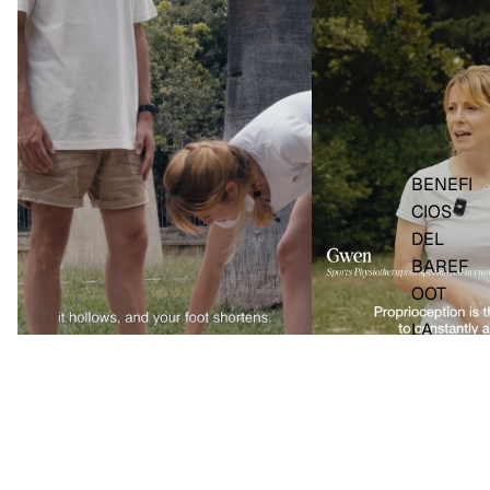
BENEFI
CIOS
DEL
BAREF
OOT
LA
MARCA
BLOG
VIDEOS
Entrena tu equilibrio y
Fortalecer los pies planos de forma
natural